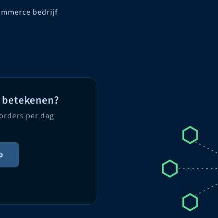
ommerce bedrijf
n betekenen?
 orders per dag
p