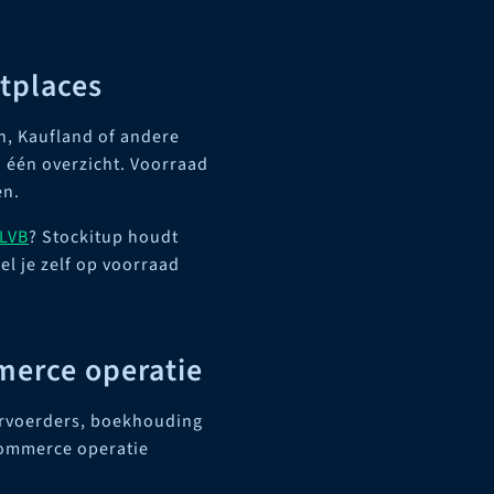
tplaces
n, Kaufland of andere
n één overzicht. Voorraad
en.
 LVB
? Stockitup houdt
eel je zelf op voorraad
merce operatie
ervoerders, boekhouding
-commerce operatie