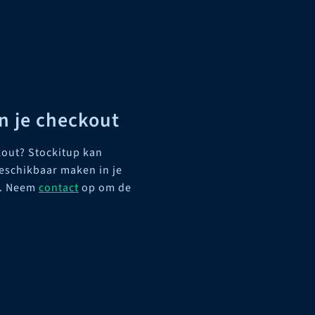
in je checkout
ckout? Stockitup kan
eschikbaar maken in je
t. Neem
contact
op om de