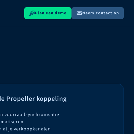
Plan een demo
Neem contact op
e Propeller koppeling
n voorraadsynchronisatie
omatiseren
n al je verkoopkanalen