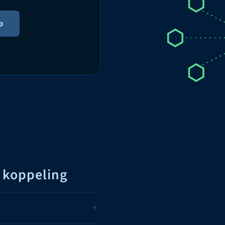
p
l koppeling