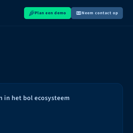
Plan een demo
Neem contact op
n in het bol ecosysteem
g