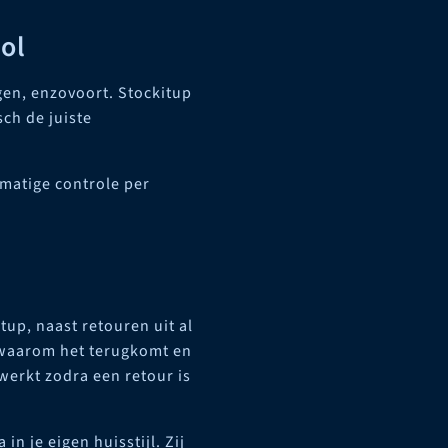
bol
agen, enzovoort. Stockitup
sch de juiste
dmatige controle per
up, naast retouren uit al
s, waarom het terugkomt en
werkt zodra een retour is
in je eigen huisstijl. Zij