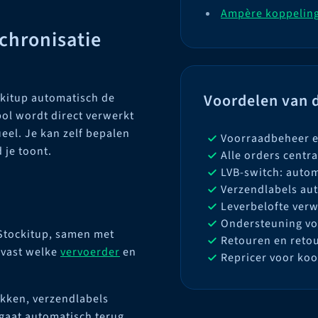
Ampère koppelin
chronisatie
Voordelen van d
ckitup automatisch de
ol wordt direct verwerkt
tueel. Je kan zelf bepalen
Voorraadbeheer e
 je toont.
Alle orders centr
LVB-switch: autom
Verzendlabels au
Leverbelofte verw
Ondersteuning vo
 Stockitup, samen met
Retouren en reto
e vast welke
vervoerder
en
Repricer voor ko
rukken, verzendlabels
gaat automatisch terug