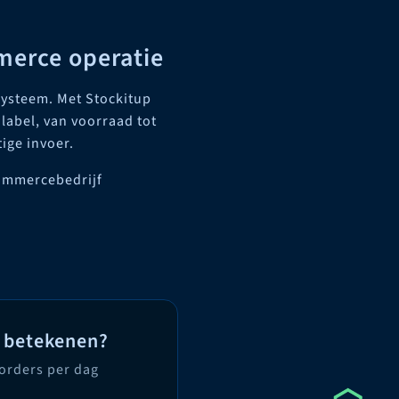
merce operatie
systeem. Met Stockitup
label, van voorraad tot
ige invoer.
ommercebedrijf
n betekenen?
 orders per dag