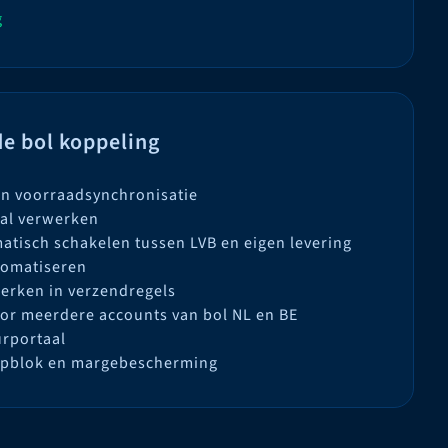
g
e bol koppeling
n voorraadsynchronisatie
aal verwerken
atisch schakelen tussen LVB en eigen levering
tomatiseren
erken in verzendregels
or meerdere accounts van bol NL en BE
urportaal
opblok en margebescherming